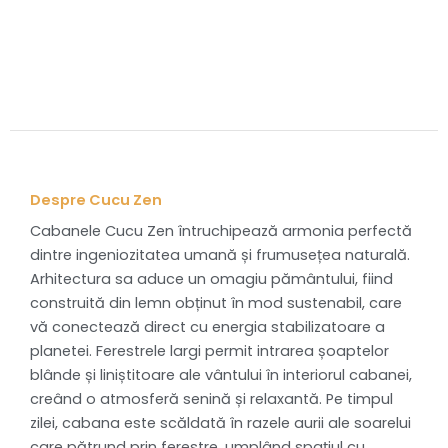
Despre Cucu Zen
Cabanele Cucu Zen întruchipează armonia perfectă
dintre ingeniozitatea umană și frumusețea naturală.
Arhitectura sa aduce un omagiu pământului, fiind
construită din lemn obținut în mod sustenabil, care
vă conectează direct cu energia stabilizatoare a
planetei. Ferestrele largi permit intrarea șoaptelor
blânde și liniștitoare ale vântului în interiorul cabanei,
creând o atmosferă senină și relaxantă. Pe timpul
zilei, cabana este scăldată în razele aurii ale soarelui
care pătrund prin ferestre, umplând spațiul cu