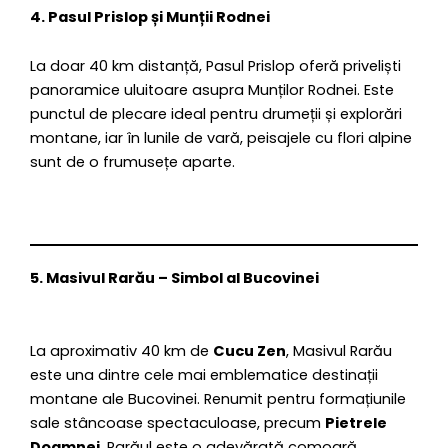
4. Pasul Prislop și Munții Rodnei
La doar 40 km distanță, Pasul Prislop oferă priveliști
panoramice uluitoare asupra Munților Rodnei. Este
punctul de plecare ideal pentru drumeții și explorări
montane, iar în lunile de vară, peisajele cu flori alpine
sunt de o frumusețe aparte.
5. Masivul Rarău – Simbol al Bucovinei
La aproximativ 40 km de
Cucu Zen
, Masivul Rarău
este una dintre cele mai emblematice destinații
montane ale Bucovinei. Renumit pentru formațiunile
sale stâncoase spectaculoase, precum
Pietrele
Doamnei
, Rarăul este o adevărată comoară