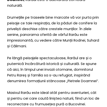
naturală.
Drumețiile pe traseele bine marcate vă vor purta prin
peisaje ce taie respirația, de la păduri de conifere la
priveliști deschise către crestele munților. În zilele
senine, panorama oferită de vârful Rarău este
impresionantă, cu vedere către Munții Rodnei, Suhard
și Călimani.
Pe lângă peisajele spectaculoase, Rarăul are și o
puternică încărcătură istorică și culturală. Se spune
că aici, în timpul unei invazii otomane, domnitorul
Petru Rareș și familia sa s-au refugiat, inspirând
denumirea formațiunii stâncoase „Pietrele Doamnei”.
Masivul Rarău este ideal atât pentru aventurieri, cât
și pentru cei care caută liniștea naturii, fiind un loc de
reconectare cu frumusețea pură a Bucovinei.