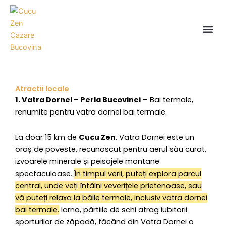
Skip
to
Me
content
Atractii locale
1. Vatra Dornei – Perla Bucovinei
– Bai termale,
renumite pentru vatra dornei bai termale.
La doar 15 km de
Cucu Zen
, Vatra Dornei este un
oraș de poveste, recunoscut pentru aerul său curat,
izvoarele minerale și peisajele montane
spectaculoase.
În timpul verii, puteți explora parcul
central, unde veți întâlni veverițele prietenoase, sau
vă puteți relaxa la băile termale, inclusiv vatra dornei
bai termale.
Iarna, pârtiile de schi atrag iubitorii
sporturilor de zăpadă, făcând din Vatra Dornei o