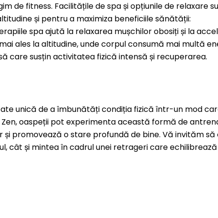
 de fitness. Facilitățile de spa și opțiunile de relaxare s
titudine și pentru a maximiza beneficiile sănătății:
rapiile spa ajută la relaxarea mușchilor obosiți și la acce
, mai ales la altitudine, unde corpul consumă mai multă en
 care susțin activitatea fizică intensă și recuperarea.
ate unică de a îmbunătăți condiția fizică într-un mod care
ucu Zen, oaspeții pot experimenta această formă de antre
ar și promovează o stare profundă de bine. Vă invităm să
l, cât și mintea în cadrul unei retrageri care echilibrea