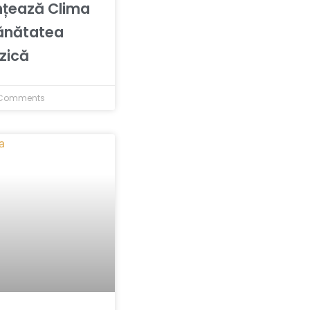
nțează Clima
ănătatea
izică
Comments