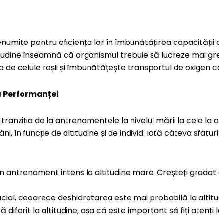
enumite pentru eficiența lor în îmbunătățirea capacității 
ltitudine înseamnă că organismul trebuie să lucreze mai gr
 de celule roșii și îmbunătățește transportul de oxigen c
a Performanței
ranziția de la antrenamentele la nivelul mării la cele la a
, în funcție de altitudine și de individ. Iată câteva sfatur
a un antrenament intens la altitudine mare. Creșteți gradat
ial, deoarece deshidratarea este mai probabilă la altitu
diferit la altitudine, așa că este important să fiți atenț