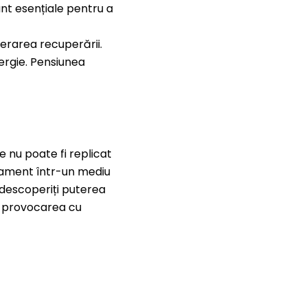
unt esențiale pentru a
lerarea recuperării.
ergie. Pensiunea
 nu poate fi replicat
nament într-un mediu
 descoperiți puterea
ză provocarea cu