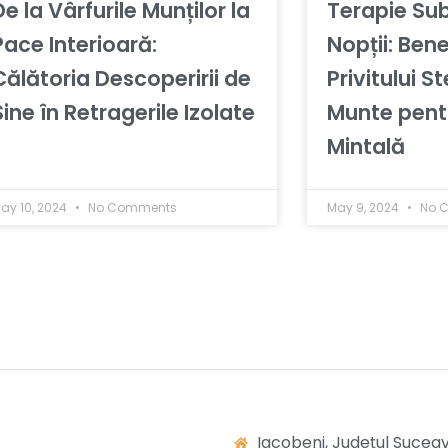
De la Vârfurile Munților la
Terapie Sub
Pace Interioară:
Nopții: Bene
Călătoria Descoperirii de
Privitului St
Sine în Retragerile Izolate
Munte pent
Mintală
ay 10, 2024
No Comments
May 9, 2024
No 
Iacobeni, Județul Sucea