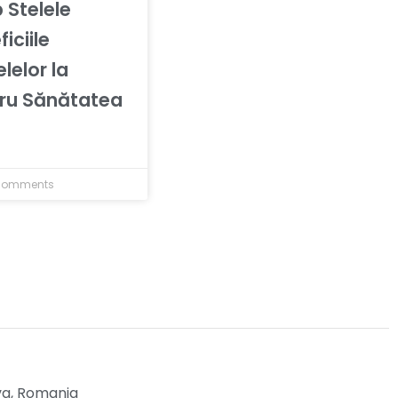
 Stelele
ficiile
elelor la
ru Sănătatea
Comments
va, Romania