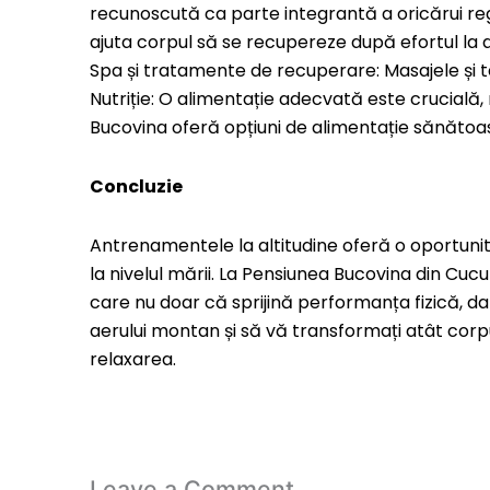
recunoscută ca parte integrantă a oricărui regim
ajuta corpul să se recupereze după efortul la al
Spa și tratamente de recuperare: Masajele și te
Nutriție: O alimentație adecvată este crucială
Bucovina oferă opțiuni de alimentație sănătoasă
Concluzie
Antrenamentele la altitudine oferă o oportunit
la nivelul mării. La Pensiunea Bucovina din C
care nu doar că sprijină performanța fizică, d
aerului montan și să vă transformați atât corpu
relaxarea.
Leave a Comment