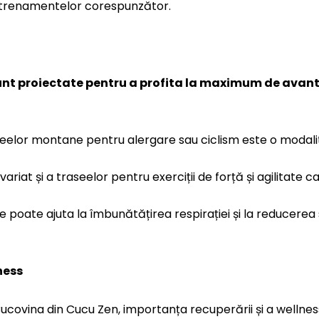
a antrenamentelor corespunzător.
nt proiectate pentru a profita la maximum de avant
seelor montane pentru alergare sau ciclism este o modali
iat și a traseelor pentru exerciții de forță și agilitate c
ne poate ajuta la îmbunătățirea respirației și la reducerea
ness
ucovina din Cucu Zen, importanța recuperării și a wellnes