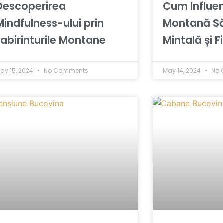
Descoperirea
Cum Influe
Mindfulness-ului prin
Montană S
Labirinturile Montane
Mintală și F
ay 15, 2024
No Comments
May 14, 2024
No 