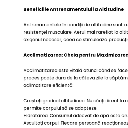
Beneficiile Antrenamentului la Altitudine
Antrenamentele în condiții de altitudine sunt r
rezistenței musculare. Aerul mai rarefiat la a
oxigenul necesar, ceea ce stimulează producția
Acclimatizarea: Cheia pentru Maximizare
Acclimatizarea este vitală atunci când se face t
proces poate dura de la câteva zile la săptămâni
aclimatizare eficientă:
Creșteți gradual altitudinea: Nu săriți direct l
permite corpului să se adapteze.
Hidratarea: Consumul adecvat de apă este cruc
Ascultați corpul: Fiecare persoană reacționează 