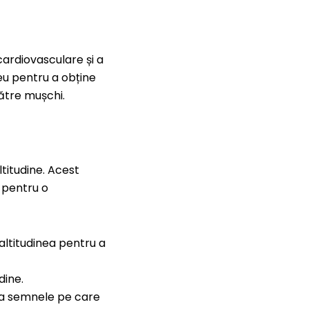
cardiovasculare și a
eu pentru a obține
ătre mușchi.
ltitudine. Acest
i pentru o
 altitudinea pentru a
dine.
i la semnele pe care