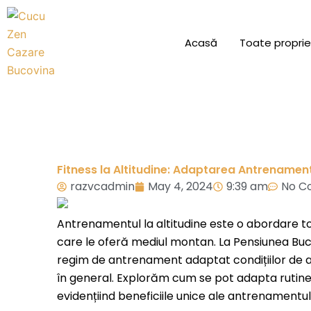
Skip
to
Acasă
Toate proprie
content
Fitness la Altitudine: Adaptarea Antrenamen
razvcadmin
May 4, 2024
9:39 am
No C
Antrenamentul la altitudine este o abordare tot
care le oferă mediul montan. La Pensiunea Bucov
regim de antrenament adaptat condițiilor de a
în general. Explorăm cum se pot adapta rutinele 
evidențiind beneficiile unice ale antrenamentulu