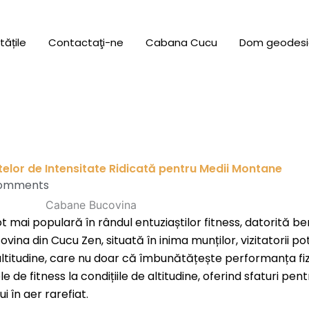
tățile
Contactaţi-ne
Cabana Cucu
Dom geodesi
telor de Intensitate Ridicată pentru Medii Montane
omments
 mai populară în rândul entuziaștilor fitness, datorită ben
ina din Cucu Zen, situată în inima munților, vizitatorii 
ltitudine, care nu doar că îmbunătățește performanța fiz
de fitness la condițiile de altitudine, oferind sfaturi pent
i în aer rarefiat.