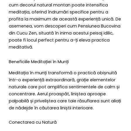
cum decorul natural montan poate intensifica
meditația, oferind îndrumări specifice pentru a
profita la maximum de această experiență unică. De
asemenea, vom descoperi cum Pensiunea Bucovina
din Cucu Zen, situată în inima acestui peisaj idilic,
poate fi locul perfect pentru a-ți eleva practica
meditativă.
Beneficiile Meditației în Munți
Meditația în munți transformă o practică obișnuită
într-o experiență extraordinară, grație elementelor
naturale care pot amplifica sentimentele de calm și
concentrare. Aerul proaspăt, liniștea aproape
palpabilă și priveliștea care taie răsuflarea sunt aliați
de nădejde în căutarea liniștii interioare.
Conectarea cu Natură