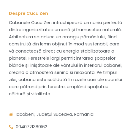
Despre Cucu Zen
Cabanele Cucu Zen întruchipează armonia perfectă
dintre ingeniozitatea umană și frumusețea naturală.
Arhitectura sa aduce un omagiu pământului, fiind
construită din lemn obținut în mod sustenabil, care
vă conectează direct cu energia stabilizatoare a
planetei. Ferestrele largi permit intrarea șoaptelor
blânde și liniștitoare ale vântului în interiorul cabanei,
creând o atmosferă senină și relaxantă. Pe timpul
zilei, cabana este scăldată în razele aurii ale soarelui
care pătrund prin ferestre, umplând spațiul cu
căldură și vitalitate.
Iacobeni, Județul Suceava, Romania
0040721380162