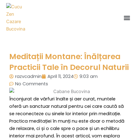
Skip
to
Me
content
Meditații Montane: Înălțarea
Practicii Tale în Decorul Naturii
razvcadmin
April 11, 2024
9:03 am
No Comments
Înconjurat de vârfuri înalte și aer curat, muntele
oferă un sanctuar natural pentru cei care caută să
se reconecteze cu sinele lor interior prin meditație.
Practica meditației în munți nu este doar o metodă
de relaxare, ci și o cale spre o pace și un echilibru
interior mai profund. În acest articol, vom explora